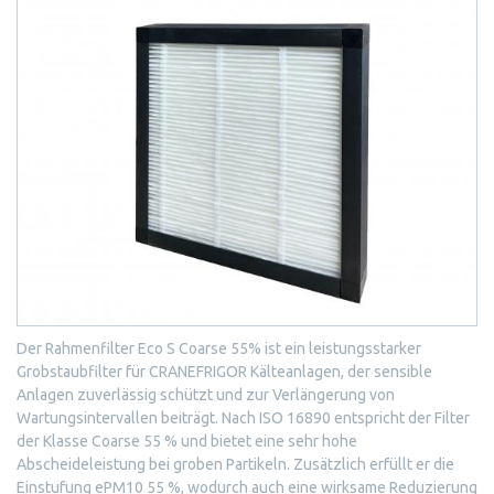
Der Rahmenfilter Eco S Coarse 55% ist ein leistungsstarker
Grobstaubfilter für CRANEFRIGOR Kälteanlagen, der sensible
Anlagen zuverlässig schützt und zur Verlängerung von
Wartungsintervallen beiträgt. Nach ISO 16890 entspricht der Filter
der Klasse Coarse 55 % und bietet eine sehr hohe
Abscheideleistung bei groben Partikeln. Zusätzlich erfüllt er die
Einstufung ePM10 55 %, wodurch auch eine wirksame Reduzierung